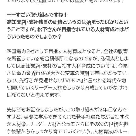
ておりますし、位置づけとしては重要と考えております。
ーーすごい取り組みですね！
高知支店・支社独自の研修というのは始まったばかりとい
うことですが、松下さんが目指されている人材育成とはど
ういったものでしょうか？
四国電力２社として目指す人材育成となると、全社の教育
を所管している総合研修所になるのですが、私個人としま
しては高知支店・支社の目指す人材育成については、今ま
さに電力業界自体が大きな変革の時期に差しかかってい
る中、先行きが見通せない「VUCA」と言われる時代を切
り開いていくリーダー人材をしっかり育成していかなけれ
ばならないと考えてます。
先ほどもお話をしましたが、この取り組みが2年目なんで
すけど、実際に学んできてくれた若手社員たちが目指すべ
き人材像、リーダー人材となってさらにその次の世代を担
う後輩たちをしっかり育てていくという、人材育成のルー