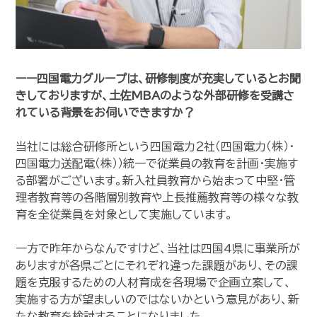
ーー
四国電力グループは、研修制度が充実しているとお聞
きしておりますが、土佐MBAのような外部研修を受講さ
れている背景をお伺いできますか？
当社には総合研修所という四国電力２社（四国電力（株）・
四国電力送配電（株））統一で従業員の教育を計画・実施す
る部署がございます。新入社員教育から始まって中堅・管
理者教育等の各階層別教育や上長推薦教育等の様々な教
育を全従業員を対象として実施しています。
一方で昨年からなんですけど、当社は四国4県に事業所が
ありますが各県ごとにそれぞれ違った課題があり、その課
題を克服するための人材育成を各現場で企画立案して、
実施する方が望ましいのではないかという意見があり、新
たな教育を検討することになりました。