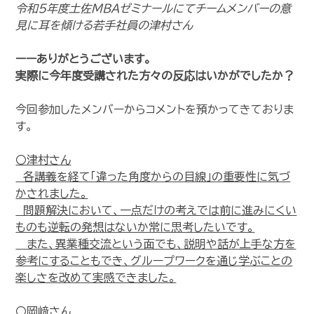
令和5年度土佐MBAゼミナールにてチームメンバーの意
見に耳を傾ける若手社員の津村さん
ーー
ありがとうございます。
実際に今年度受講された方々の反応はいかがでしたか？
今回参加したメンバーからコメントを預かってきておりま
す。
〇津村さん
各講義を経て「違った角度からの目線」の重要性に気づ
かされました。
問題解決において、一点だけの考えでは前に進みにくい
ものも逆転の発想はないか常に思考したいです。
また、異業種交流という面でも、説明や話が上手な方を
参考にすることもでき、グループワークを通じ学ぶことの
楽しさを改めて実感できました。
〇岡﨑さん