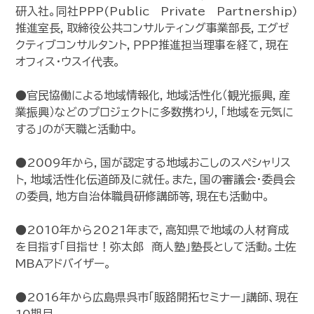
研入社。同社PPP(Public Private Partnership)
推進室長，取締役公共コンサルティング事業部長，エグゼ
クティブコンサルタント，ＰＰＰ推進担当理事を経て，現在
オフィス・ウスイ代表。
●官民協働による地域情報化，地域活性化（観光振興，産
業振興）などのプロジェクトに多数携わり，「地域を元気に
する」のが天職と活動中。
●2009年から，国が認定する地域おこしのスペシャリス
ト，地域活性化伝道師及に就任。また，国の審議会・委員会
の委員，地方自治体職員研修講師等，現在も活動中。
●2010年から2021年まで，高知県で地域の人材育成
を目指す「目指せ！弥太郎 商人塾」塾長として活動。土佐
MBAアドバイザー。
●2016年から広島県呉市「販路開拓セミナー」講師、現在
10期目