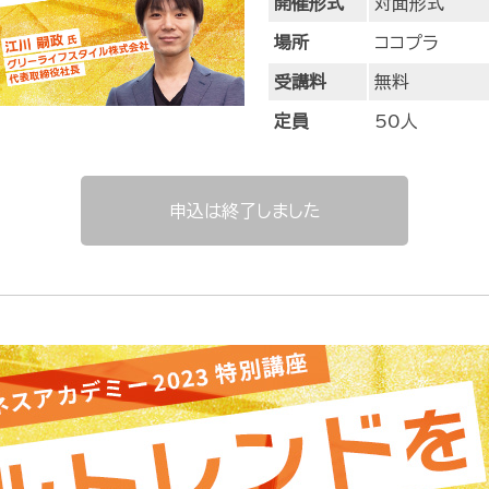
開催形式
対面形式
新事業創出支援事業費補助金
場所
ココプラ
受講料
無料
定員
50人
申込は終了しました