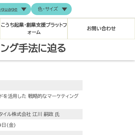
nguage
色・サイズ
こうち起業・創業支援プラットフ
お問い合わせ
ォーム
ィング手法に迫る
トップページ
マイページログイン
ドを活用した 戦略的なマーケティング
タイル株式会社 江川 嗣政 氏
9日(金)