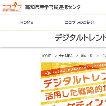
高知県産学官民連携センター
HOME
ココプラのご紹介
デジタルトレン
ココプラとは
交流スペース
HOME
> 土佐MBA
> 講座一覧
> デ
アクセス