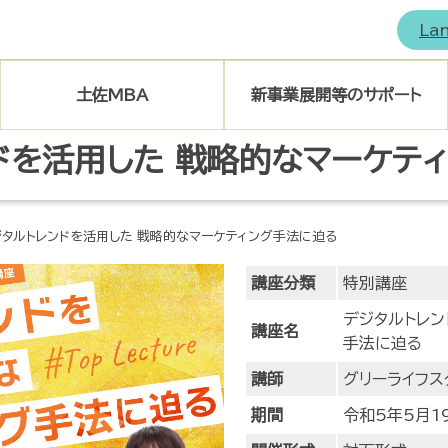
La
土佐MBA
新事業展開等のサポート
ドを活用した 戦略的なマーケテ
土佐MBAトップ
総合窓口
(お問い合わせはこちら)
マイページログイン
ローカルイノベーション
ジタルトレンドを活用した 戦略的なマーケティング手法に迫る
講座一覧
プラットフォーム
講座分類
特別講座
シーズ・研究内容紹介
大学等との連携
デジタルトレン
講座名
ココプラサロン
手法に迫る
講師
グリーライフス
イノベーション促進アドバイザー
期間
令和5年5月1
ビジネスチャレンジサポート